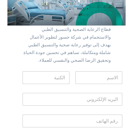
قطاع الرعاية الصحية والتنسيق الطبي
والاستجمام في شركة جسور لتطوير الأعمال
يهدف إلى توفير رعاية صحية والتنسيق الطبي
شاملة ومتكاملة، تساهم في تحسين جودة الحياة
وتحقيق الرضا الصحي والنفسي للعملاء.
M
N
e
a
s
m
Last
First
s
e
a
ا
*
g
ل
e
ب
N
ر
a
ر
ي
m
ق
د
e
م
ا
E